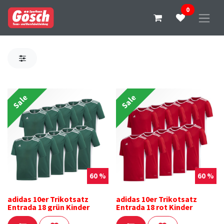
0
Sale
Sale
60 %
60 %
adidas 10er Trikotsatz
adidas 10er Trikotsatz
Entrada 18 grün Kinder
Entrada 18 rot Kinder