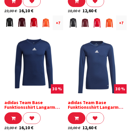
16,10
€
12,60
€
23,00
€
18,00
€
+7
+7
30 %
30 %
adidas Team Base
adidas Team Base
Funktionsshirt Langarm
Funktionsshirt Langarm
dunkelblau
dunkelblau Kinder
16,10
€
12,60
€
23,00
€
18,00
€