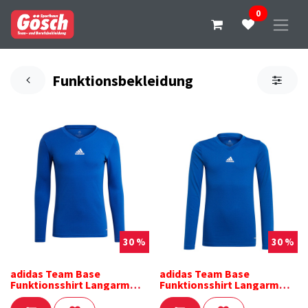
0
Funktionsbekleidung
30 %
30 %
adidas Team Base
adidas Team Base
Funktionsshirt Langarm
Funktionsshirt Langarm
blau
blau Kinder