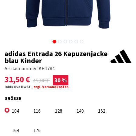
adidas Entrada 26 Kapuzenjacke
blau Kinder
Artikelnummer:
KH1784
31,50
€
45,00
€
30 %
Inklusive MwSt.,
zzgl. Versandkosten
GRÖSSE
104
116
128
140
152
164
176