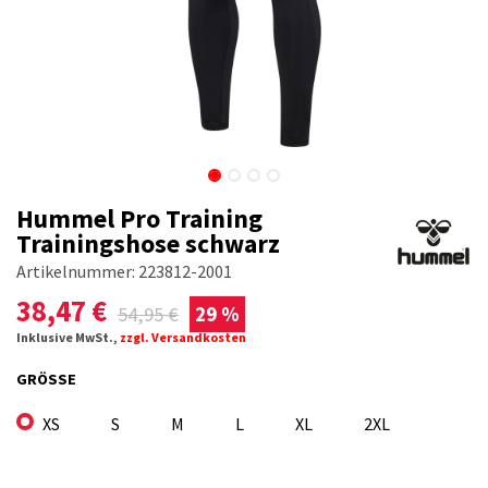
Hummel Pro Training
Trainingshose schwarz
Artikelnummer:
223812-2001
38,47
€
54,95
€
29 %
Inklusive MwSt.,
zzgl. Versandkosten
GRÖSSE
XS
S
M
L
XL
2XL