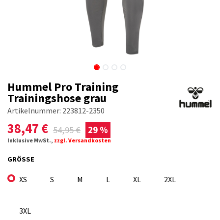
Hummel Pro Training
Trainingshose grau
Artikelnummer:
223812-2350
38,47
€
54,95
€
29 %
Inklusive MwSt.,
zzgl. Versandkosten
GRÖSSE
XS
S
M
L
XL
2XL
3XL