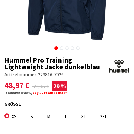
Hummel Pro Training
Lightweight Jacke dunkelblau
Artikelnummer:
223816-7026
48,97
€
69,95
€
29 %
Inklusive MwSt.,
zzgl. Versandkosten
GRÖSSE
XS
S
M
L
XL
2XL