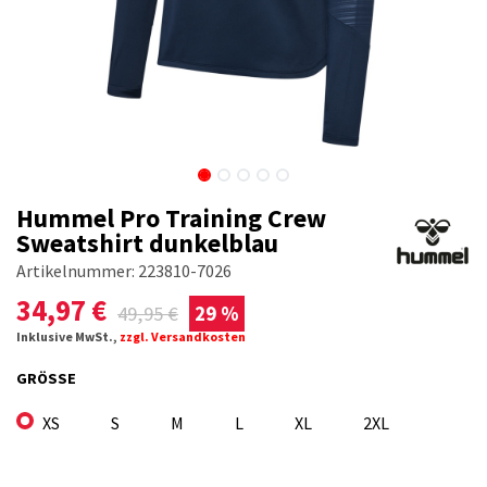
Hummel Pro Training Crew
Sweatshirt dunkelblau
Artikelnummer:
223810-7026
34,97
€
49,95
€
29 %
Inklusive MwSt.,
zzgl. Versandkosten
GRÖSSE
XS
S
M
L
XL
2XL