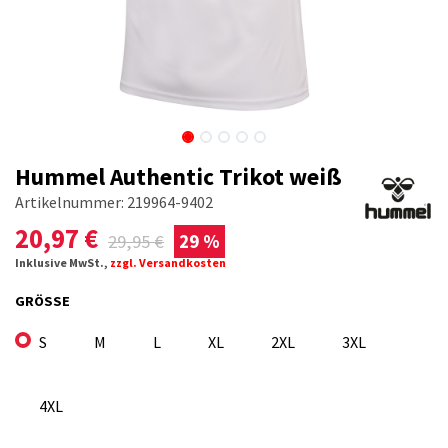
Hummel Authentic Trikot weiß
Artikelnummer:
219964-9402
20,97
€
29,95
€
29 %
Inklusive MwSt.,
zzgl. Versandkosten
GRÖSSE
S
M
L
XL
2XL
3XL
4XL