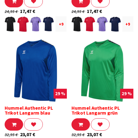
17,47
€
17,47
€
24,95
€
24,95
€
+9
+9
29 %
29 %
Hummel Authentic PL
Hummel Authentic PL
Trikot Langarm blau
Trikot Langarm grün
23,07
€
23,07
€
32,95
€
32,95
€