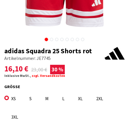
adidas Squadra 25 Shorts rot
Artikelnummer:
JE7745
16,10
€
23,00
€
30 %
Inklusive MwSt.,
zzgl. Versandkosten
GRÖSSE
XS
S
M
L
XL
2XL
3XL