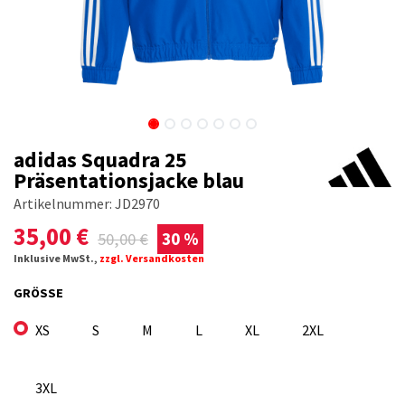
adidas Squadra 25
Präsentationsjacke blau
Artikelnummer:
JD2970
35,00
€
50,00
€
30 %
Inklusive MwSt.,
zzgl. Versandkosten
GRÖSSE
XS
S
M
L
XL
2XL
3XL