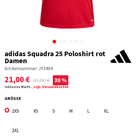
adidas Squadra 25 Poloshirt rot
Damen
Artikelnummer:
JY3404
21,00
€
30,00
€
30 %
Inklusive MwSt.,
zzgl. Versandkosten
GRÖSSE
2XS
XS
S
M
L
XL
2XL