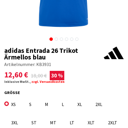
adidas Entrada 26 Trikot
Ärmellos blau
Artikelnummer:
KB3931
12,60
€
18,00
€
30 %
Inklusive MwSt.,
zzgl. Versandkosten
GRÖSSE
XS
S
M
L
XL
2XL
3XL
ST
MT
LT
XLT
2XLT