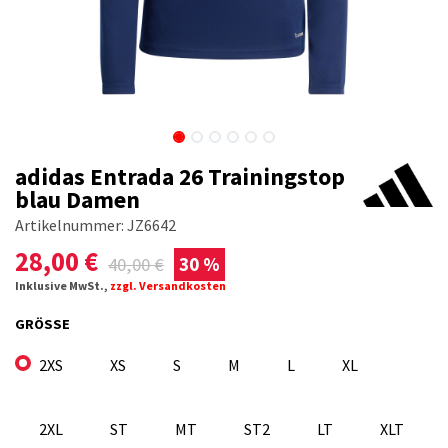
adidas Entrada 26 Trainingstop
blau Damen
Artikelnummer:
JZ6642
28,00
€
40,00
€
30 %
Inklusive MwSt.,
zzgl. Versandkosten
GRÖSSE
2XS
XS
S
M
L
XL
2XL
ST
MT
ST2
LT
XLT