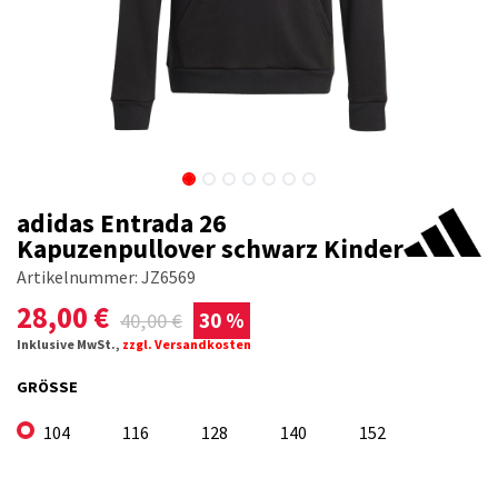
adidas Entrada 26
Kapuzenpullover schwarz Kinder
Artikelnummer:
JZ6569
28,00
€
40,00
€
30 %
Inklusive MwSt.,
zzgl. Versandkosten
GRÖSSE
104
116
128
140
152