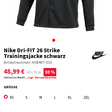
Nike Dri-FIT 26 Strike
Trainingsjacke schwarz
Artikelnummer:
HV8407-010
48,99
€
69,99
€
30 %
Inklusive MwSt.,
zzgl. Versandkosten
GRÖSSE
XS
S
M
L
XL
2XL