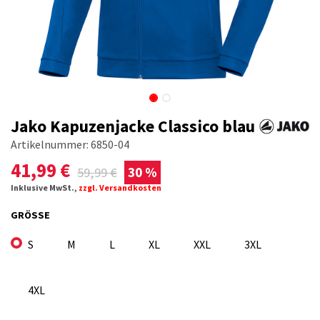
Jako Kapuzenjacke Classico blau
Artikelnummer:
6850-04
41,99
€
59,99
€
30 %
Inklusive MwSt.,
zzgl. Versandkosten
GRÖSSE
S
M
L
XL
XXL
3XL
4XL