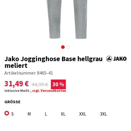
Jako Jogginghose Base hellgrau
meliert
Artikelnummer:
8465-41
31,49
€
44,99
€
30 %
Inklusive MwSt.,
zzgl. Versandkosten
GRÖSSE
S
M
L
XL
XXL
3XL