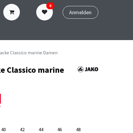
0
Anmelden
N
TERMINBUCHUNG
tjacke Classico marine Damen
ke Classico marine
n
40
42
44
46
48