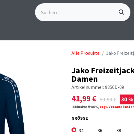
S
GÖSCH-EVENTS
SPORTBEKLEIDUNG
MARKE
Alle Produkte
Jako Freizei
Jako Freizeitjac
Damen
Artikelnummer:
9850D-09
41,99
€
59,99
€
30 %
Inklusive MwSt.,
zzgl. Versandkoste
GRÖSSE
34
36
38