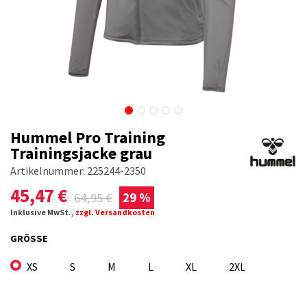
Hummel Pro Training
Trainingsjacke grau
Artikelnummer:
225244-2350
45,47
€
64,95
€
29 %
Inklusive MwSt.,
zzgl. Versandkosten
GRÖSSE
XS
S
M
L
XL
2XL