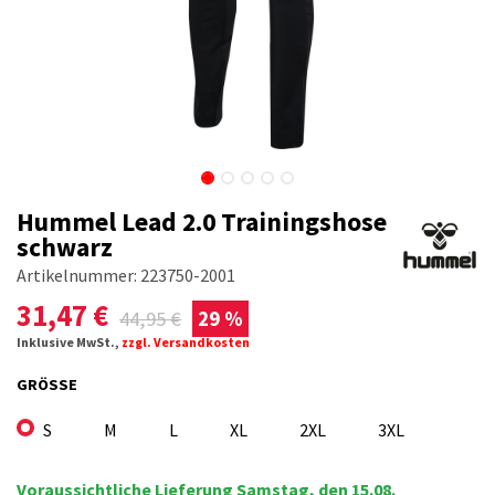
Hummel Lead 2.0 Trainingshose
schwarz
Artikelnummer:
223750-2001
31,47
€
44,95
€
29 %
Inklusive MwSt.,
zzgl. Versandkosten
GRÖSSE
S
M
L
XL
2XL
3XL
Voraussichtliche Lieferung Samstag, den 15.08.