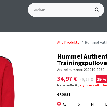
S
GÖSCH-EVENTS
SPORTBEKLEIDUNG
MARKE
Alle Produkte
Hummel Authe
Hummel Authent
Trainingspullove
Artikelnummer:
220010-3062
34,97
€
49,95
€
29 %
Inklusive MwSt.,
zzgl. Versandkoste
GRÖSSE
XS
S
M
L