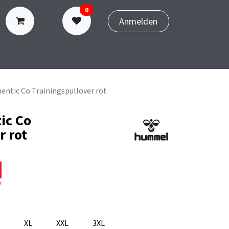
0
Anmelden
N
TERMINBUCHUNG
ntic Co Trainingspullover rot
ic Co
r rot
n
XL
XXL
3XL