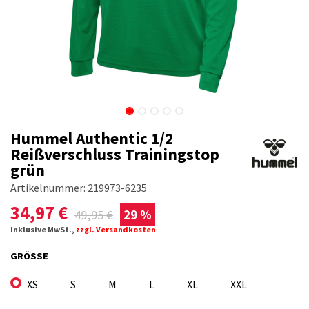
Hummel Authentic 1/2
Reißverschluss Trainingstop
grün
Artikelnummer:
219973-6235
34,97
€
49,95
€
29 %
Inklusive MwSt.,
zzgl. Versandkosten
GRÖSSE
XS
S
M
L
XL
XXL