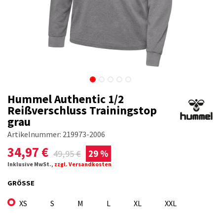
Hummel Authentic 1/2
Reißverschluss Trainingstop
grau
Artikelnummer:
219973-2006
34,97
€
49,95
€
29 %
Inklusive MwSt.,
zzgl. Versandkosten
GRÖSSE
XS
S
M
L
XL
XXL