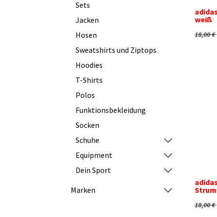
Sets
adidas
weiß
Jacken
18,00
€
Hosen
Sweatshirts und Ziptops
Hoodies
T-Shirts
Polos
Funktionsbekleidung
Socken
Schuhe
Equipment
Dein Sport
adidas
Strum
Marken
18,00
€