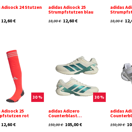
 Adisock 24 Stutzen
adidas Adisock 25
adidas Ad
Strumpfstutzen blau
Strumpfst
12,60
€
12,60
€
12,
18,00
€
18,00
€
30 %
30 %
 Adisock 25
adidas Adizero
adidas Ad
pfstutzen rot
Counterblast
Counterbl
Handballschuhe weiß
Handball
12,60
€
105,00
€
10
150,00
€
150,00
€