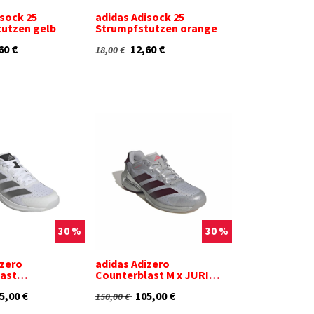
isock 25
adidas Adisock 25
utzen gelb
Strumpfstutzen orange
60
€
12,60
€
18,00
€
30 %
30 %
izero
adidas Adizero
ast
Counterblast M x JURI
schuhe weiß
Handballschuhe
5,00
€
105,00
€
silberfarben
150,00
€