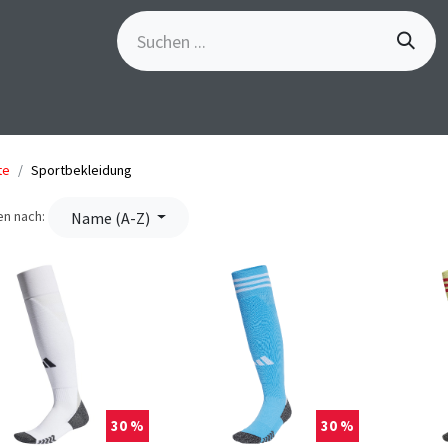
S
GÖSCH-EVENTS
SPORTBEKLEIDUNG
MARKE
te
Sportbekleidung
en nach:
Name (A-Z)
30 %
30 %