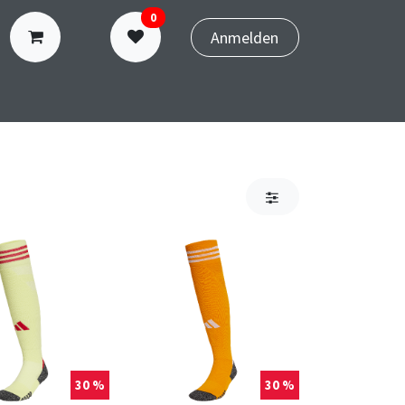
0
Anmelden
N
TERMINBUCHUNG
30 %
30 %