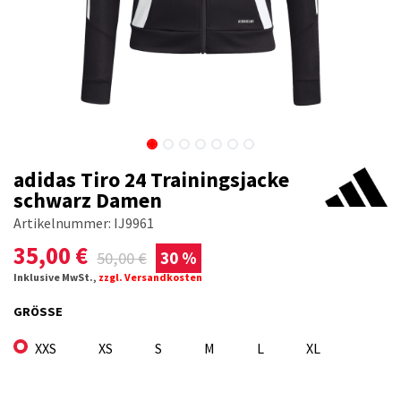
adidas Tiro 24 Trainingsjacke
schwarz Damen
Artikelnummer:
IJ9961
35,00
€
50,00
€
30 %
Inklusive MwSt.,
zzgl. Versandkosten
GRÖSSE
XXS
XS
S
M
L
XL