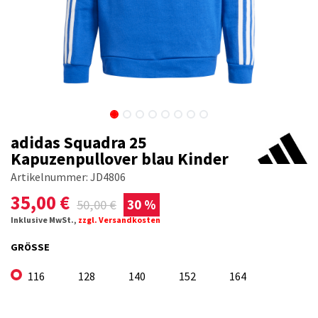
adidas Squadra 25
Kapuzenpullover blau Kinder
Artikelnummer:
JD4806
35,00
€
50,00
€
30 %
Inklusive MwSt.,
zzgl. Versandkosten
GRÖSSE
116
128
140
152
164