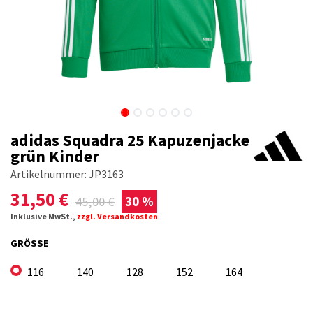
adidas Squadra 25 Kapuzenjacke
grün Kinder
Artikelnummer:
JP3163
31,50
€
45,00
€
30 %
Inklusive MwSt.,
zzgl. Versandkosten
GRÖSSE
116
140
128
152
164