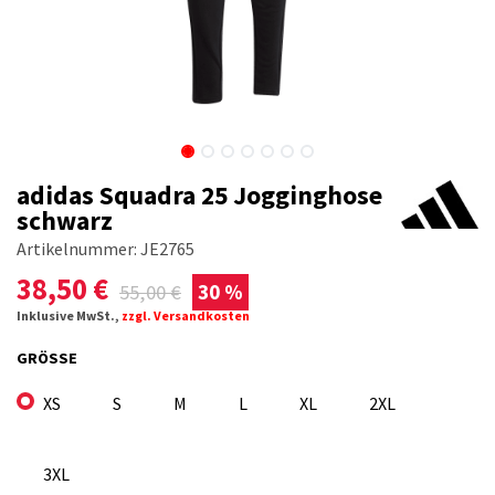
adidas Squadra 25 Jogginghose
schwarz
Artikelnummer:
JE2765
38,50
€
55,00
€
30 %
Inklusive MwSt.,
zzgl. Versandkosten
GRÖSSE
XS
S
M
L
XL
2XL
3XL