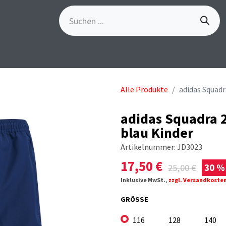
S
GÖSCH-EVENTS
SPORTBEKLEIDUNG
MARKE
Alle Produkte
adidas Squad
adidas Squadra 
blau Kinder
Artikelnummer:
JD3023
17,50
€
25,00
€
30 %
Inklusive MwSt.,
zzgl. Versandkoste
GRÖSSE
116
128
140