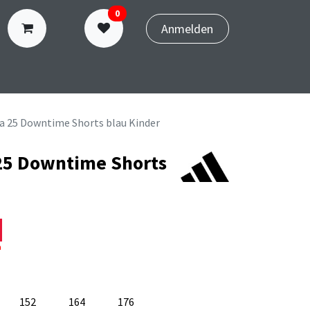
0
Anmelden
N
TERMINBUCHUNG
ra 25 Downtime Shorts blau Kinder
25 Downtime Shorts
n
152
164
176