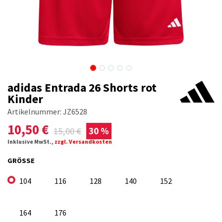
adidas Entrada 26 Shorts rot
Kinder
Artikelnummer:
JZ6528
10,50
€
15,00
€
30 %
Inklusive MwSt.,
zzgl. Versandkosten
GRÖSSE
104
116
128
140
152
164
176