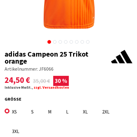
adidas Campeon 25 Trikot
orange
Artikelnummer:
JF6066
24,50
€
35,00
€
30 %
Inklusive MwSt.,
zzgl. Versandkosten
GRÖSSE
XS
S
M
L
XL
2XL
3XL