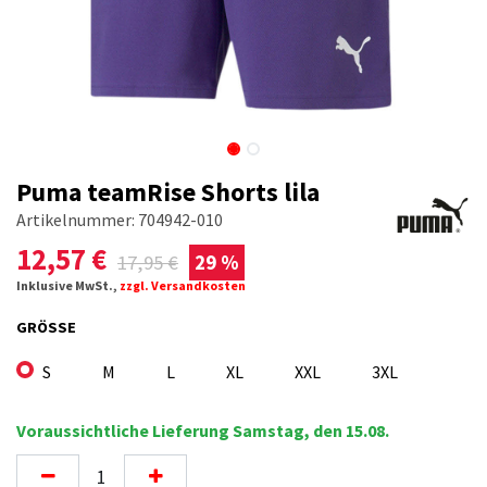
Puma teamRise Shorts lila
Artikelnummer:
704942-010
12,57
€
17,95
€
29 %
Inklusive MwSt.,
zzgl. Versandkosten
GRÖSSE
S
M
L
XL
XXL
3XL
Voraussichtliche Lieferung Samstag, den 15.08.