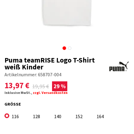
Puma teamRISE Logo T-Shirt
weiß Kinder
Artikelnummer:
658707-004
13,97
€
19,95
€
29 %
Inklusive MwSt.,
zzgl. Versandkosten
GRÖSSE
116
128
140
152
164