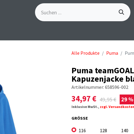
S
GÖSCH-EVENTS
SPORTBEKLEIDUNG
MARKE
Alle Produkte
Puma
Puma
Puma teamGOAL 
Kapuzenjacke bl
Artikelnummer:
658596-002
34,97
€
49,95
€
29 %
Inklusive MwSt.,
zzgl. Versandkoste
GRÖSSE
116
128
140