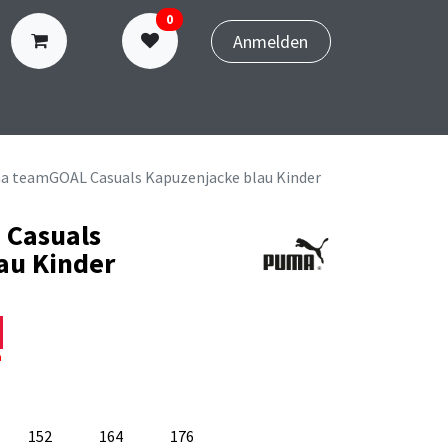
0
Anmelden
N
TERMINBUCHUNG
 teamGOAL Casuals Kapuzenjacke blau Kinder
Casuals
au Kinder
n
152
164
176