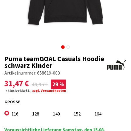
Puma teamGOAL Casuals Hoodie
schwarz Kinder
Artikelnummer:
658619-003
31,47
€
44,95
€
29 %
Inklusive MwSt.,
zzgl. Versandkosten
GRÖSSE
116
128
140
152
164
Voraussichtliche Lieferung Samstag, den 15.08.