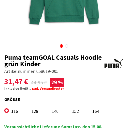
Puma teamGOAL Casuals Hoodie
grün Kinder
Artikelnummer:
658619-005
31,47
€
44,95
€
29 %
Inklusive MwSt.,
zzgl. Versandkosten
GRÖSSE
116
128
140
152
164
Voraussichtliche Lieferung Samstag, den 15.08.