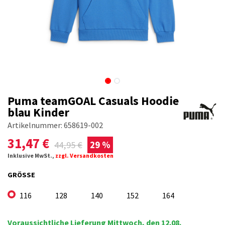
Puma teamGOAL Casuals Hoodie
blau Kinder
Artikelnummer:
658619-002
31,47
€
44,95
€
29 %
Inklusive MwSt.,
zzgl. Versandkosten
GRÖSSE
116
128
140
152
164
Voraussichtliche Lieferung Mittwoch, den 12.08.