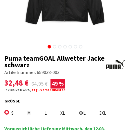
Puma teamGOAL Allwetter Jacke
schwarz
Artikelnummer:
659038-003
32,48
€
64,95
€
49 %
Inklusive MwSt.,
zzgl. Versandkosten
GRÖSSE
S
M
L
XL
XXL
3XL
Voraussichtliche Lieferung Mittwoch, den 12.08.