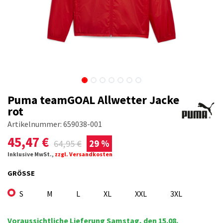
Puma teamGOAL Allwetter Jacke
rot
Artikelnummer:
659038-001
45,47
€
64,95
€
29 %
Inklusive MwSt.,
zzgl. Versandkosten
GRÖSSE
S
M
L
XL
XXL
3XL
Voraussichtliche Lieferung Samstag, den 15.08.