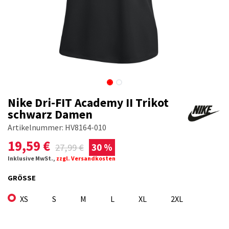
Nike Dri-FIT Academy II Trikot
schwarz Damen
Artikelnummer:
HV8164-010
19,59
€
27,99
€
30 %
Inklusive MwSt.,
zzgl. Versandkosten
GRÖSSE
XS
S
M
L
XL
2XL