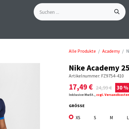
S
GÖSCH-EVENTS
SPORTBEKLEIDUNG
MARKE
Alle Produkte
Academy
N
Nike Academy 25
Artikelnummer:
FZ9754-410
17,49
€
24,99
€
30 %
Inklusive MwSt.,
zzgl. Versandkoste
GRÖSSE
XS
S
M
L