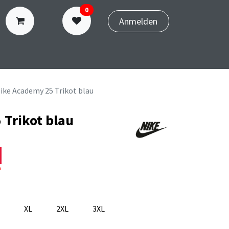
0
Anmelden
N
TERMINBUCHUNG
ike Academy 25 Trikot blau
 Trikot blau
n
XL
2XL
3XL