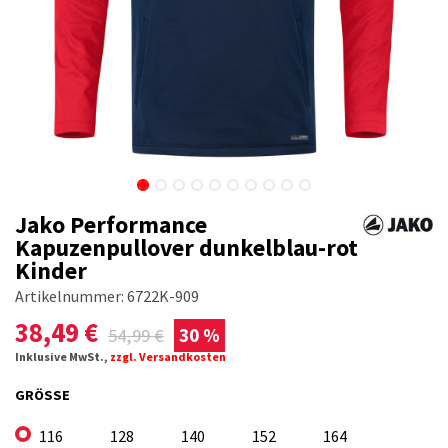
Jako Performance
Kapuzenpullover dunkelblau-rot
Kinder
Artikelnummer:
6722K-909
38,49
€
54,99
€
30 %
Inklusive MwSt.,
zzgl. Versandkosten
GRÖSSE
116
128
140
152
164