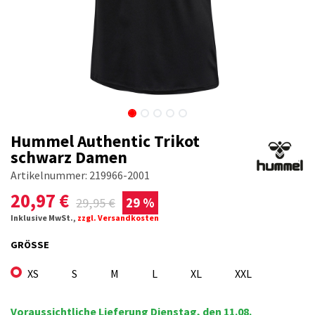
Hummel Authentic Trikot
schwarz Damen
Artikelnummer:
219966-2001
20,97
€
29,95
€
29 %
Inklusive MwSt.,
zzgl. Versandkosten
GRÖSSE
XS
S
M
L
XL
XXL
Voraussichtliche Lieferung Dienstag, den 11.08.