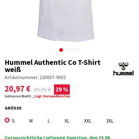
Hummel Authentic Co T-Shirt
weiß
Artikelnummer:
220007-9001
20,97
€
29,95
€
29 %
Inklusive MwSt.,
zzgl. Versandkosten
GRÖSSE
S
M
L
XL
XXL
3XL
Voraussichtliche Lieferung Samstag, den 15.08.