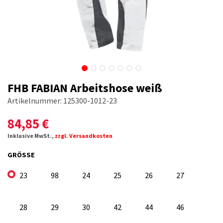
FHB FABIAN Arbeitshose weiß
Artikelnummer:
125300-1012-23
84,85
€
Inklusive MwSt.,
zzgl. Versandkosten
GRÖSSE
23
98
24
25
26
27
28
29
30
42
44
46