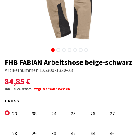
FHB FABIAN Arbeitshose beige-schwarz
Artikelnummer:
125300-1320-23
84,85
€
Inklusive MwSt.,
zzgl. Versandkosten
GRÖSSE
23
98
24
25
26
27
28
29
30
42
44
46