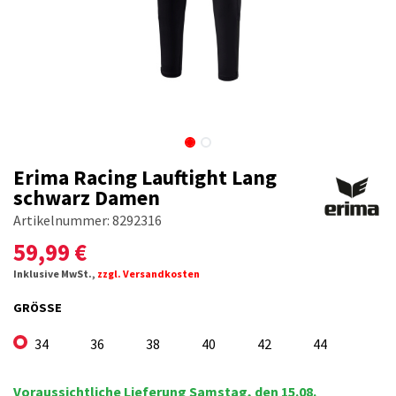
Erima Racing Lauftight Lang
schwarz Damen
Artikelnummer:
8292316
59,99
€
Inklusive MwSt.,
zzgl. Versandkosten
GRÖSSE
34
36
38
40
42
44
Voraussichtliche Lieferung Samstag, den 15.08.