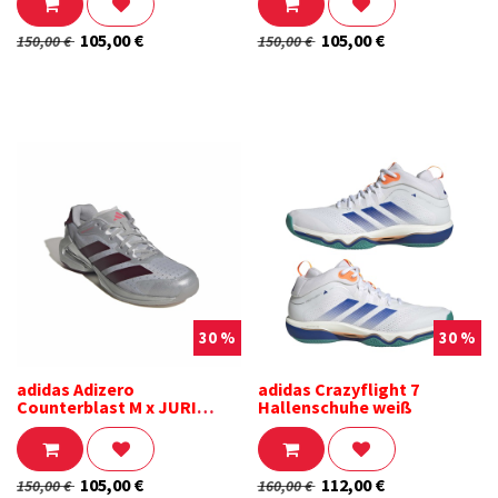
105,00
€
105,00
€
150,00
€
150,00
€
30 %
30 %
adidas Adizero
adidas Crazyflight 7
Counterblast M x JURI
Hallenschuhe weiß
Handballschuhe
silberfarben
105,00
€
112,00
€
150,00
€
160,00
€