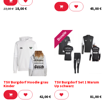
18,00
€
45,00
€
23,00
€
Bundle
TSV Burgdorf Hoodie grau
TSV Burgdorf Set 1 Warum
Kinder
Up schwarz
42,00
€
81,00
€